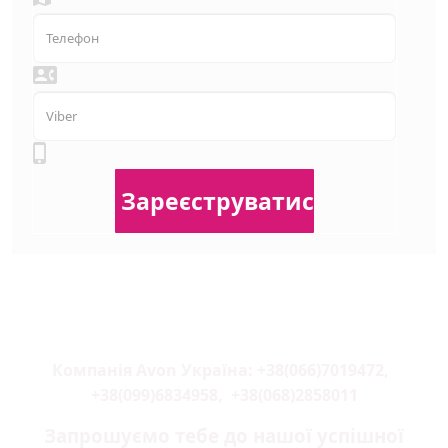
Компанія Avon Україна:
+38(066)7019472
,
+38(099)6834958
,
+38(068)2858011
Запрошуємо тебе до нашої успішної